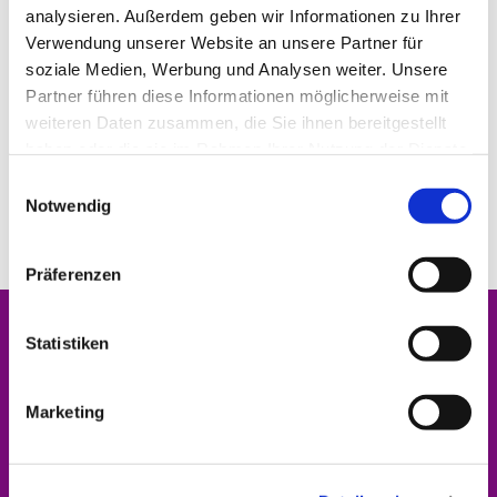
analysieren. Außerdem geben wir Informationen zu Ihrer
Verwendung unserer Website an unsere Partner für
© Foto Ulrike Kothef
© Theodor Pfeifer
soziale Medien, Werbung und Analysen weiter. Unsere
Partner führen diese Informationen möglicherweise mit
weiteren Daten zusammen, die Sie ihnen bereitgestellt
haben oder die sie im Rahmen Ihrer Nutzung der Dienste
gesammelt haben.
E
Notwendig
i
n
© Theodor Pfeifer
© Theodor Pfeifer
w
Präferenzen
i
l
Startseite
l
Statistiken
i
Angebote
g
Marketing
u
Veranstaltungen
n
g