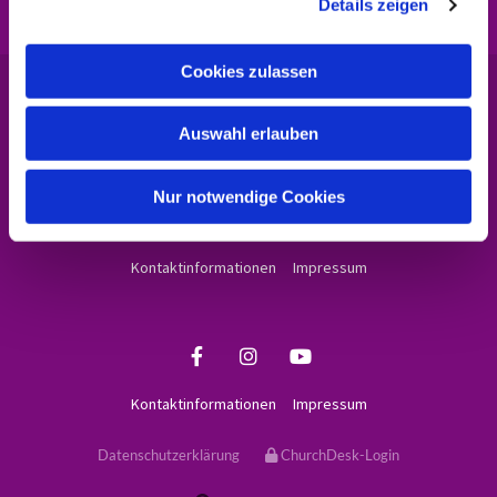
Kontakt
Details zeigen
s
a
u
Cookies zulassen
s
Evangelische Kirchengemeinde in der Neuen

w
Vahr
Auswahl erlauben
Adam-Stegerw
ald-Str. 42, 28327 Bremen
a
Tel.: 0421 / 460217 0

h
buero.neuevahr@kirche-bremen.de

l
Nur notwendige Cookies
Kontaktinformationen
Impressum
Kontaktinformationen
Impressum
Datenschutzerklärung
ChurchDesk-Login