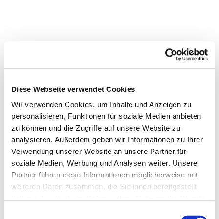
Sie möchten wieder (oder a
uch
erstmals) in die Kirche
eintreten?
Diese Webseite verwendet Cookies
Wir verwenden Cookies, um Inhalte und Anzeigen zu
Das ist gar nicht schwer. Melden Sie sich bei
personalisieren, Funktionen für soziale Medien anbieten
Pastorin Yvonne Ziaja oder bei Pastorin Angela
zu können und die Zugriffe auf unsere Website zu
Walther zu einem Treffen an. In einem Gespräch
analysieren. Außerdem geben wir Informationen zu Ihrer
heißen wir Sie persönlich bei uns willkommen.
Verwendung unserer Website an unsere Partner für
Gemeinsam regeln wir dann "das Formale" und
soziale Medien, Werbung und Analysen weiter. Unsere
informieren Sie über Angebote und Aktivitäten in
Partner führen diese Informationen möglicherweise mit
unserer Gemeinde.
weiteren Daten zusammen, die Sie ihnen bereitgestellt
haben oder die sie im Rahmen Ihrer Nutzung der Dienste
Wir freuen uns auf Sie!
gesammelt haben.
E