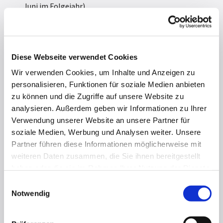
Juni im Folgejahr)
- 2 bis 3 Konfitage an Sonnabenden und einige
besondere Projekte
- Besuche im Gottesdienst und bei Veranstaltungen
Diese Webseite verwendet Cookies
der Kirchengemeinde
Wir verwenden Cookies, um Inhalte und Anzeigen zu
personalisieren, Funktionen für soziale Medien anbieten
- Ausflüge und eine Freizeit
zu können und die Zugriffe auf unsere Website zu
- Teilnahme am "Bibel Cluedo"
analysieren. Außerdem geben wir Informationen zu Ihrer
Verwendung unserer Website an unsere Partner für
- Verknüpfung mit der Kinder-und Jugendarbeit
soziale Medien, Werbung und Analysen weiter. Unsere
Partner führen diese Informationen möglicherweise mit
- Kennenlernen der Gemeinde
weiteren Daten zusammen, die Sie ihnen bereitgestellt
haben oder die sie im Rahmen Ihrer Nutzung der Dienste
Mehr Infos zur KonfiZeit kannst du
hier
gesammelt haben.
E
herunterladen.
Notwendig
i
n
Die KonfiZeit im nächsten Jahr wird von Diakonin
w