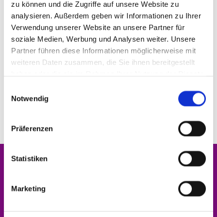
zu können und die Zugriffe auf unsere Website zu
analysieren. Außerdem geben wir Informationen zu Ihrer
Verwendung unserer Website an unsere Partner für
soziale Medien, Werbung und Analysen weiter. Unsere
© Claus Nungesser
© Foto Marcel Haase
Partner führen diese Informationen möglicherweise mit
weiteren Daten zusammen, die Sie ihnen bereitgestellt
haben oder die sie im Rahmen Ihrer Nutzung der Dienste
gesammelt haben.
E
Notwendig
i
n
w
Präferenzen
© Foto Marcel Haase
© Foto Marcel Haase
i
l
l
Statistiken
Startseite
i
g
Marketing
Angebote
u
n
Veranstaltungen
g