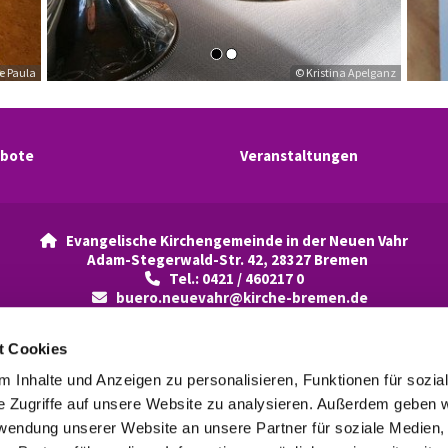
ke Paula
© Kristina Apelganz
bote
Veranstaltungen
Evangelische Kirchengemeinde in der Neuen Vahr

Adam-Stegerw
ald-Str. 42, 28327 Bremen
Tel.: 0421 / 460217 0

buero.neuevahr@kirche-bremen.de

t Cookies
Kontaktinformationen
Impressum
 Inhalte und Anzeigen zu personalisieren, Funktionen für sozia
e Zugriffe auf unsere Website zu analysieren. Außerdem geben w
rwendung unserer Website an unsere Partner für soziale Medien