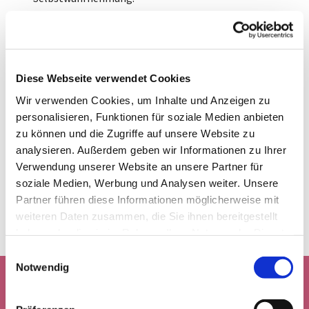
Vielleicht haben Sie auf Festen der Gemeinde schon
unsere Awarness- bzw. Achtsamkeitsscouts
wahrgenommen? Sie sind ansprechbar, sollte sich
jemand unwohl fühlen. Dass es sie geben soll, ist
Diese Webseite verwendet Cookies
eine von vielen Maßnahmen, die im Schutzkonzept
Wir verwenden Cookies, um Inhalte und Anzeigen zu
festgelegt sind.
personalisieren, Funktionen für soziale Medien anbieten
Wer den gesamten Text des Schutzkonzepts lesen
zu können und die Zugriffe auf unsere Website zu
möchte, findet ihn
hier
.
analysieren. Außerdem geben wir Informationen zu Ihrer
Verwendung unserer Website an unsere Partner für
soziale Medien, Werbung und Analysen weiter. Unsere
Partner führen diese Informationen möglicherweise mit
weiteren Daten zusammen, die Sie ihnen bereitgestellt
haben oder die sie im Rahmen Ihrer Nutzung der Dienste
gesammelt haben.
E
Notwendig
i
Ansprechpersonen in der
n
w